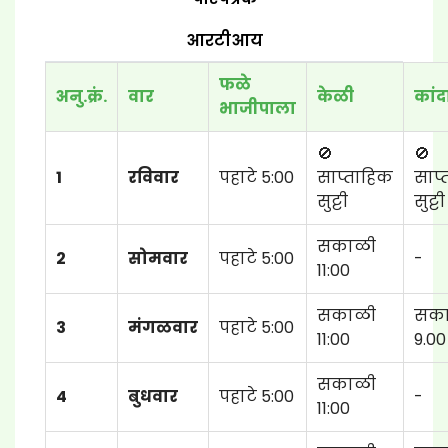
आरटीआय
फळे
अनु.क्रं.
वार
केळी
कांद
भाजीपाला
🚫
🚫
1
रविवार
पहाटे 5:00
साप्ताहिक
साप्
सुट्टी
सुट्टी
सकाळी
2
सोमवार
पहाटे 5:00
-
11:00
सकाळी
सक
3
मंगळवार
पहाटे 5:00
11:00
9.00
सकाळी
4
बुधवार
पहाटे 5:00
-
11:00