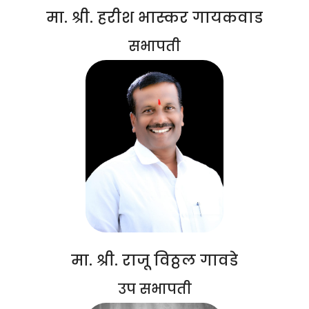
मा. श्री. हरीश भास्कर गायकवाड
सभापती
मा. श्री. राजू विठ्ठल गावडे
उप सभापती