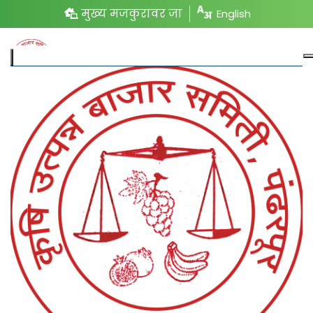
मुख्य मजकुरावर जा
English
कृषि उत्पन्न बाजार समिती, पंढरपूर मध्ये आपले स्वागत आहे.
लेटेस्ट अपडेट :
 आंब्याची विक्रमी आवक; कोणत्या आंब्याला किती दर?
महाराष्ट्र दिनी र
आजचे बाजारभाव