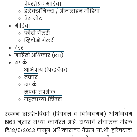
पेपर/प्रिंट मीडिया
इलेक्ट्रॉनिक्स / ऑनलाइन मीडिया
प्रेस नोट
मीडिया
फोटो गॅलरी
व्हिडीओ गॅलरी
टेंडर
कृषि उत्पन्न बाजार समिती, पंढरपूर
माहिती अधिकार (RTI)
संपर्क
कृषि उत्पन्न बाजार समिती, पंढरपूरची स्थापना
अभिप्राय (फिडबॅक)
दि.१३/६/१९४७ मध्ये होऊन प्रत्यक्ष कामकाजास दि. १/१/१९४९
तक्रार
पासुन सुरुवात झालेली आहे संपुर्ण पंढरपूर तालुका या
संपर्क
चाजार समितीचे कार्यक्षेत्र असुन पंढरपूर शहरामध्ये ४०
संपर्क तपशील
एकर जागेमध्ये मुख्य कार्यालय कार्यरत आहे. भंडीशेगांव,
महत्वाच्या लिंक्स
करकंब व भाळवणी हे उपबाजार आहेत. महाराष्ट्र कृषि
उत्पन्न खरेदी-विक्री (विकास व विनियमन) अधिनियम
१९६३ नुसार सध्या कार्यरत आहे. सध्याचे संचालक मंडळ
दि.१८/५/२०२३ पासून अधिकारावर येऊन मा.श्री. हरिषदादा