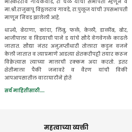
भास्करराव गायकवाड, रा चळे यांची सभापती म्हणून व
मा.श्री.राजुबापू विठ्ठलराव गावडे, रा.पुळूज यांची उपसभापती
माणून निवड झालेली आहे.
धान्ये, बेदाणा, कांदा, लिंबु, फळे, केळी, डाळींब, बोर,
भाजीपाला व विडयाची पाने ड यांचे सौदे वेगवेगळे काढले
जातात. सौद्या नंतर अनुज्ञप्तीधारी तोलारा कडुन वजने
केली जातात व त्याप्रमाणे आडत्या शेतकरीप‌ट्टी तयार करून
विक्रेत्यास त्याच्या मालाची रक्कम अदा करतो. इतर
शेतीमाला पैकी जनावरे व वैरण यांची विकी
आपआपसातील वाटाघाटीने होते
सर्व माहितीसाठी....
महत्वाच्या व्यक्ती