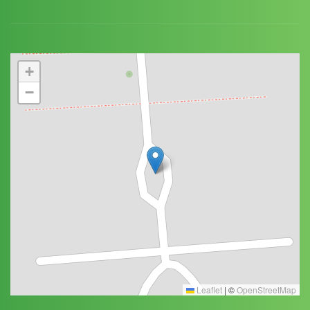
+
−
Leaflet
|
©
OpenStreetMap