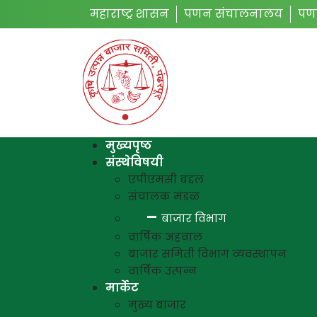
महाराष्ट्र शासन
पणन संचालनालय
पण
मुख्यपृष्ठ
संस्थेविषयी
एपीएमसी बद्दल
संचालक मंडळ
बाजार विभाग
वार्षिक अहवाल
बाजार समिती विभाग व्यवस्थापन
वार्षिक उत्पन्न
मार्केट
मुख्य बाजार