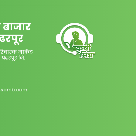
न बाजार
ढरपूर
रिचारक मार्केट
. पंढरपूर जि.
msamb.com