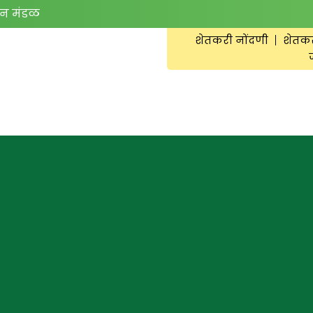
न मंडळ
शेतकरी नोंदणी
शेतक