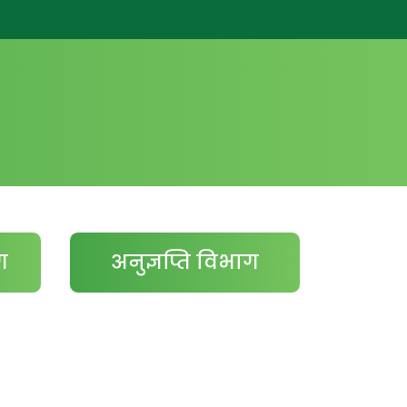
ग
अनुज्ञप्ति विभाग