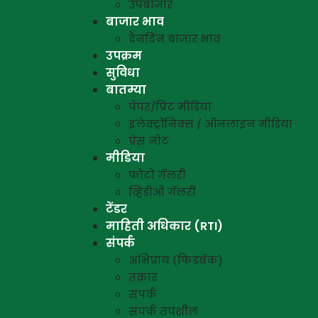
उपबाजार
बाजार भाव
दैनंदिन बाजार भाव
उपक्रम
सुविधा
बातम्या
पेपर/प्रिंट मीडिया
इलेक्ट्रॉनिक्स / ऑनलाइन मीडिया
प्रेस नोट
मीडिया
फोटो गॅलरी
व्हिडीओ गॅलरी
टेंडर
माहिती अधिकार (RTI)
संपर्क
अभिप्राय (फिडबॅक)
तक्रार
संपर्क
संपर्क तपशील