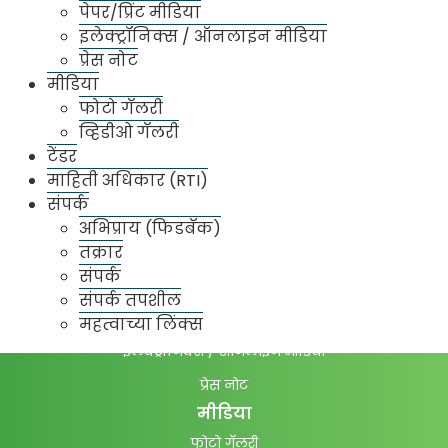
पेपर/प्रिंट मीडिया
बाजार समिती विभाग व्यवस्थापन
इलेक्ट्रॉनिक्स / ऑनलाइन मीडिया
प्रेस नोट
वार्षिक उत्पन्न
मीडिया
मार्केट
फोटो गॅलरी
मुख्य बाजार
व्हिडीओ गॅलरी
उपबाजार
टेंडर
माहिती अधिकार (RTI)
बाजार भाव
संपर्क
दैनंदिन बाजार भाव
अभिप्राय (फिडबॅक)
उपक्रम
तक्रार
सुविधा
संपर्क
बातम्या
संपर्क तपशील
पेपर/प्रिंट मीडिया
महत्वाच्या लिंक्स
इलेक्ट्रॉनिक्स / ऑनलाइन मीडिया
प्रेस नोट
मीडिया
फोटो गॅलरी