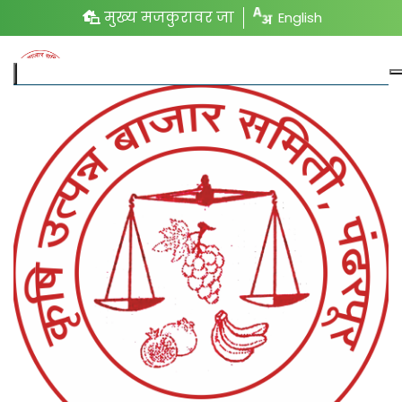
मुख्य मजकुरावर जा
English
बातम्या
अक्षय तृतीयेच्या मुहूर्तावर आंब्याची
विक्रमी आवक; कोणत्या आंब्याला
किती दर?
Record arrival of mangoes on the occasion of
Akshaya Tritiya; What is the price of which
mango?