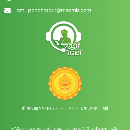
am_pandharpur@msamb.com
ही वेबसाइट पणन संचालनालयाचा एक उपक्रम आहे
कॉपीराइट © 2025 कृषी उत्पादन बाजार समिती. सर्व हक्क राखीव.