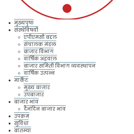
महाराष्ट्र दिनी राज्यात काय मिळाला
कांद्याला दर ?
मुख्यपृष्ठ
संस्थेविषयी
What was the price of onion in the state on
एपीएमसी बद्दल
Maharashtra Day?
संचालक मंडळ
बाजार विभाग
वार्षिक अहवाल
बाजार समिती विभाग व्यवस्थापन
वार्षिक उत्पन्न
मार्केट
मुख्य बाजार
संस्थेविषयी
उपबाजार
बाजार भाव
एपीएमसी बद्दल
दैनंदिन बाजार भाव
संचालक मंडळ
उपक्रम
बाजार विभाग
सुविधा
बातम्या
वार्षिक अहवाल